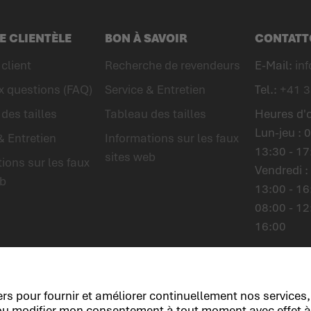
E CLIENTÈLE
BON À SAVOIR
CONTATT
client
Recherche de revendeurs
E-Mail:
in
x questions (FAQ)
Service & Entretien
Tel.:
+41 3
des tailles
Tableau des tailles
Heures d'
Lun-jeu : 0
& Entretien
Informations sur les faux
13:30 - 17
sites web
ions sur les faux
Vendredi :
eb
13:00 - 16
08:00 - 12
16:00