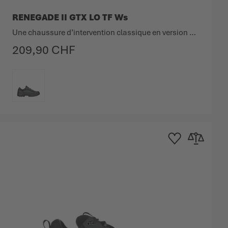
RENEGADE II GTX LO TF Ws
Une chaussure d’intervention classique en version cuir.
209,90 CHF
COULEUR
'achats
 comparateur
Ajouter à la liste d'ac
Ajouter au co