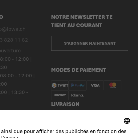
O
NOTRE NEWSLETTER TE
TIENT AU COURANT
fo@lowa.ch
3 828 11 82
S'ABONNER MAINTENANT
ouverture
8:00 - 12:00 |
:30
MODES DE PAIEMENT
 08:00 - 12:00 |
:00
:00 | 13:30 -
LIVRAISON