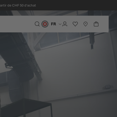
partir de CHF 50 d'achat
FR
Langue
CHERCHER
COMPTE
LISTE D'ACHATS
STORELOCATOR
PANIER
Minicart