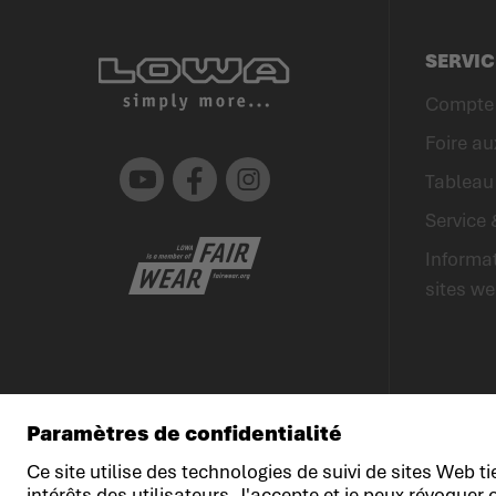
SERVIC
Compte 
Foire au
Youtube
Facebook
Instagram
Tableau 
Service 
Informat
sites w