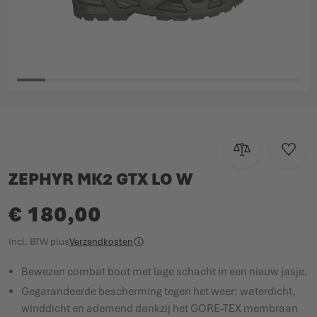
Ga naar het begin van de afbeeldingen-gallerij
Toevoegen om te
Voeg t
ZEPHYR MK2 GTX LO W
€ 180,00
Incl. BTW
plus
Verzendkosten
Bewezen combat boot met lage schacht in een nieuw jasje.
Gegarandeerde bescherming tegen het weer: waterdicht,
winddicht en ademend dankzij het GORE-TEX membraan