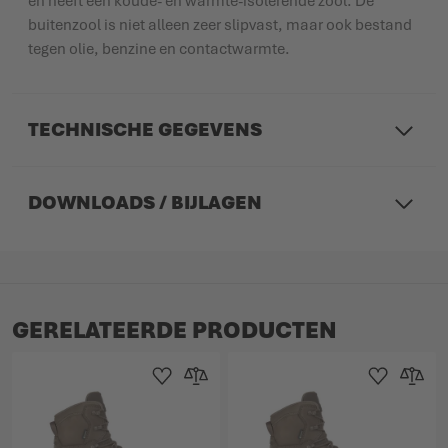
en heeft een koude- en warmte-isolerende zool. De
buitenzool is niet alleen zeer slipvast, maar ook bestand
tegen olie, benzine en contactwarmte.
TECHNISCHE GEGEVENS
DOWNLOADS / BIJLAGEN
GERELATEERDE PRODUCTEN
Toevoegen aan verlanglijst
Toevoegen om te vergelijken
Toevoegen aan 
Toevoege