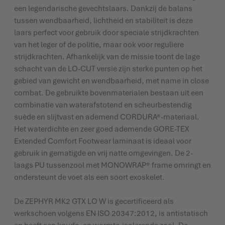
een legendarische gevechtslaars. Dankzij de balans
tussen wendbaarheid, lichtheid en stabiliteit is deze
laars perfect voor gebruik door speciale strijdkrachten
van het leger of de politie, maar ook voor reguliere
strijdkrachten. Afhankelijk van de missie toont de lage
schacht van de LO-CUT versie zijn sterke punten op het
gebied van gewicht en wendbaarheid, met name in close
combat. De gebruikte bovenmaterialen bestaan uit een
combinatie van waterafstotend en scheurbestendig
suède en slijtvast en ademend CORDURA®-materiaal.
Het waterdichte en zeer goed ademende GORE-TEX
Extended Comfort Footwear laminaat is ideaal voor
gebruik in gematigde en vrij natte omgevingen. De 2-
laags PU tussenzool met MONOWRAP® frame omringt en
ondersteunt de voet als een soort exoskelet.
De ZEPHYR MK2 GTX LO W is gecertificeerd als
werkschoen volgens EN ISO 20347:2012, is antistatisch