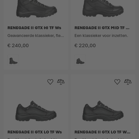
RENEGADE II GTX HI TF Ws
RENEGADE II GTX MID TF Ws
Geavanceerde klassieker, flexibel en comfortabel.
Een klassieker voor inzetten.
€ 240,00
€ 220,00
KLEURCODE
KLEURCODE
Toevoegen aan verlanglijst
Toevoegen om te vergelijken
Toevoegen aan 
Toevoege
RENEGADE II GTX LO TF Ws
RENEGADE II GTX LO TF Ws W