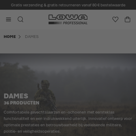
Gratis verzending & gratis retourneren vanaf 80 € bestelwaarde
 hoofdinhoud
Ga naar homepagina
ZOEK
VERLANG
WI
Minicart
HOME
DAMES
DAMES
36 PRODUCTEN
Comfortabele gevechtslaarzen en -schoenen met eersteklas
functionaliteit en een indrukwekkend uiterlijk. Innovatief ontwerp voor
optimale prestaties en betrouwbaarheid bij veeleisende militaire,
politie- en veiligheidsoperaties.