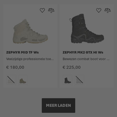
Toevoegen aan verlanglijst
Toevoegen om te vergelijken
Toevoegen aan 
Toevoege
ZEPHYR MID TF Ws
ZEPHYR MK2 GTX HI Ws
Veelzijdige professionele toepassing met een onmiskenbaar ontwerp.
Bewezen combat boot voor vrouwen met hoge schacht in een nieuw jasje.
€ 180,00
€ 225,00
KLEURCODE
KLEURCODE
MEER LADEN