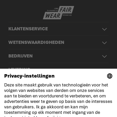
KLANTENSERVICE
WETENSWAARDIGHEDEN
BEDRIJVEN
LEVERING
© LOWA Sportschuhe GmbH
Aankondiging