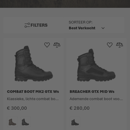
BOVEN
SORTEER OP:
FILTERS
Toevoegen aan verlanglijst
Toevoegen om te vergelijken
Toevoegen aan 
Toevoege
COMBAT BOOT MK2 GTX Ws
BREACHER GTX MID Ws
Klassieke, lichte combat boot voor vrouwen voor maximale bescherming zonder compromissen.
Ademende combat boot voor vrouwen van gladleer en textiel met middelhoge schacht.
€ 300,00
€ 280,00
KLEURCODE
KLEURCODE