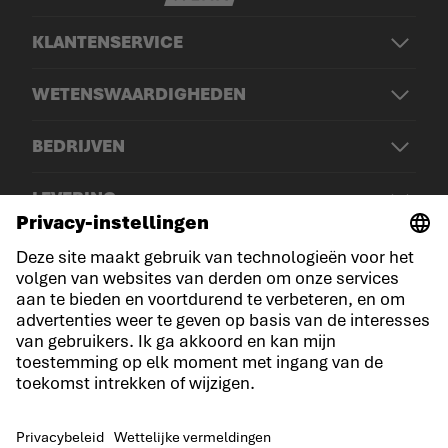
KLANTENSERVICE
WETENSWAARDIGHEDEN
BEDRIJVEN
LEVERING
© LOWA Sportschuhe GmbH
Aankondiging
Privacy
Cookies