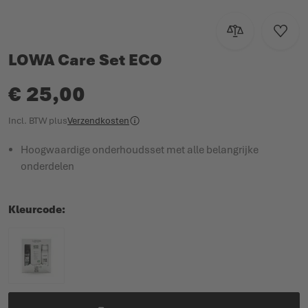
Toevoegen om te
Voeg t
LOWA Care Set ECO
€ 25,00
Incl. BTW
plus
Verzendkosten
Hoogwaardige onderhoudsset met alle belangrijke
onderdelen
Kleurcode