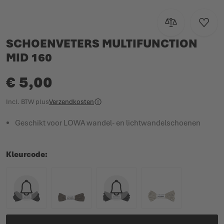
Toevoegen om te
Voeg t
SCHOENVETERS MULTIFUNCTION
MID 160
€ 5,00
Incl. BTW
plus
Verzendkosten
Geschikt voor LOWA wandel- en lichtwandelschoenen
Kleurcode