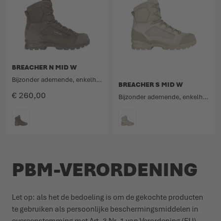
BREACHER N MID W
Bijzonder ademende, enkelhoge combat boot van nubuckleer en textiel.
BREACHER S MID W
€ 260,00
Bijzonder ademende, enkelhoge combat boot van dampdoorlatend suède.
KLEURCODE
KLEURCODE
PBM-VERORDENING
Let op: als het de bedoeling is om de gekochte producten
te gebruiken als persoonlijke beschermingsmiddelen in
overeenstemming met Art. 3 Nr. 1 van Verordening (EU)