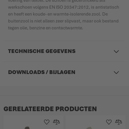
voering van textiel. De schoen is gecertificeerd als
werkschoen volgens EN ISO 20347:2012, is antistatisch
en heeft een koude- en warmte-isolerende zool. De
buitenzool is niet alleen zeer slipvast, maar ook bestand
tegen olie, benzine en contactwarmte.
TECHNISCHE GEGEVENS
DOWNLOADS / BIJLAGEN
GERELATEERDE PRODUCTEN
Toevoegen aan verlanglijst
Toevoegen om te vergelijken
Toevoegen aan 
Toevoege