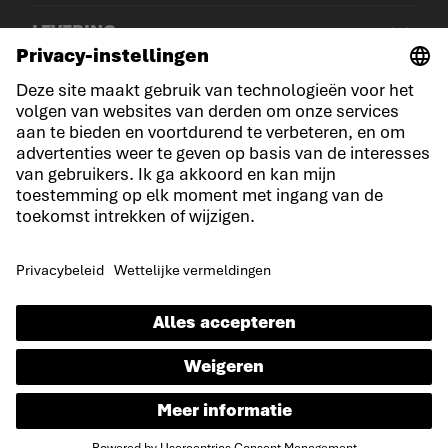
LEVERING
© LOWA Sportschuhe GmbH
Aankondiging
Privacy
Cookies
Algemene voorwaarden
Verklaring over toegankelijkheid
NL
Taal