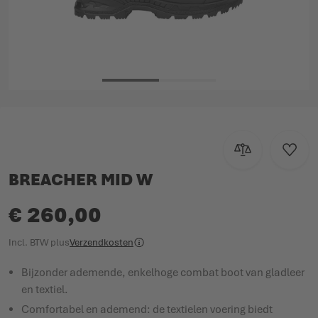
Ga naar het begin van de afbeeldingen-gallerij
Toevoegen om te
Voeg t
BREACHER MID W
€ 260,00
Incl. BTW
plus
Verzendkosten
Bijzonder ademende, enkelhoge combat boot van gladleer
en textiel.
Comfortabel en ademend: de textielen voering biedt