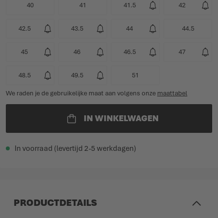
40
41
41.5
42
42.5
43.5
44
44.5
45
46
46.5
47
48.5
49.5
51
We raden je de gebruikelijke maat aan volgens onze
maattabel
IN WINKELWAGEN
In voorraad (levertijd 2-5 werkdagen)
PRODUCTDETAILS