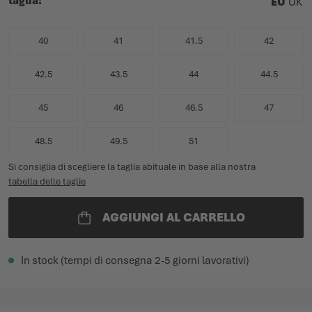
taglia
EU
UK
40
41
41.5
42
42.5
43.5
44
44.5
45
46
46.5
47
48.5
49.5
51
Si consiglia di scegliere la taglia abituale in base alla nostra
tabella delle taglie
AGGIUNGI AL CARRELLO
In stock (tempi di consegna 2-5 giorni lavorativi)