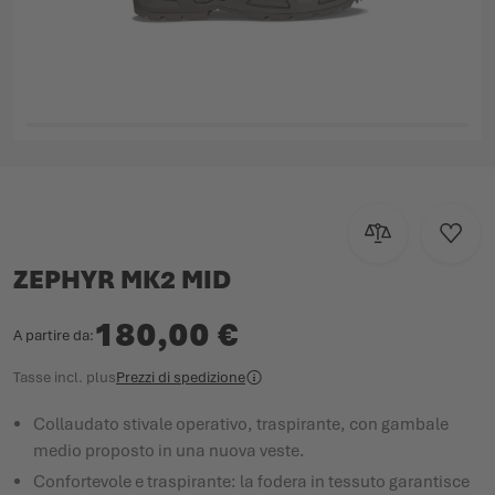
Vai all'inizio della galleria di immagini
Aggiungi al con
Aggiun
ZEPHYR MK2 MID
180,00 €
A partire da
Tasse incl.
plus
Prezzi di spedizione
Collaudato stivale operativo, traspirante, con gambale
medio proposto in una nuova veste.
Confortevole e traspirante: la fodera in tessuto garantisce