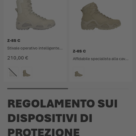
Z-8S C
Stivale operativo intelligente e versatile dal comfort straordinario.
Z-6S C
210,00 €
Affidabile specialista alla caviglia per il fast roping.
COLORE
COLORE
REGOLAMENTO SUI
DISPOSITIVI DI
PROTEZIONE