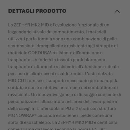
DETTAGLI PRODOTTO
Lo ZEPHYR MK2 MID è l'evoluzione funzionale di un
leggendario stivale da combattimento. I materiali
utilizzati per la tomaia sono una combinazione di pelle
scamosciata idrorepellente e resistente agli strappi e di
materiale CORDURA® resistente all'abrasione e
traspirante. La fodera in tessuto particolarmente
traspirante è altamente resistente all'abrasione e ideale
per l'uso in climi secchi e caldo-umidi. L'asta rialzata
MID-CUT fornisce il supporto necessario per una rapida
cordata e non è restrittiva nemmeno nei combattimenti
ravvicinati. Un innovativo gancio di fissaggio consente di
personalizzare l'allacciatura nell'area dell'avampiede e
della caviglia. L'intersuola in PU a 2 strati con struttura
MONOWRAP® circonda e sostiene il piede come una
sorta di esoscheletro. La ZEPHYR MK2 MID è certificata
come scarpa da lavoro secondo la norma EN ISO