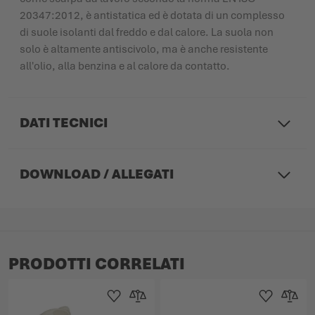
20347:2012, è antistatica ed è dotata di un complesso
di suole isolanti dal freddo e dal calore. La suola non
solo è altamente antiscivolo, ma è anche resistente
all'olio, alla benzina e al calore da contatto.
DATI TECNICI
DOWNLOAD / ALLEGATI
PRODOTTI CORRELATI
Aggiungi alla Lista dei Desideri
Aggiungi al confronto
Aggiungi alla L
Aggiungi