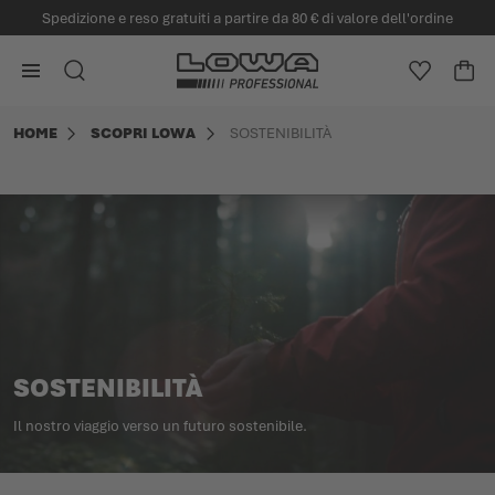
Spedizione e reso gratuiti a partire da 80 € di valore dell'ordine
nuto principale
Vai alla Home Page
CERCA
LISTA DE
CAR
Minicart
HOME
SCOPRI LOWA
SOSTENIBILITÀ
SOSTENIBILITÀ
Il nostro viaggio verso un futuro sostenibile.