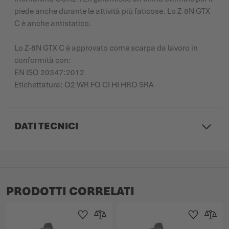
piede anche durante le attività più faticose. Lo Z-8N GTX
C è anche antistatico.
Lo Z-8N GTX C è approvato come scarpa da lavoro in
conformità con:
EN ISO 20347:2012
Etichettatura: O2 WR FO CI HI HRO SRA
DATI TECNICI
PRODOTTI CORRELATI
Aggiungi alla Lista dei Desideri
Aggiungi al confronto
Aggiungi alla L
Aggiungi