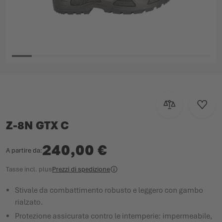
Vai all'inizio della galleria di immagini
Aggiungi al con
Aggiun
Z-8N GTX C
240,00 €
A partire da
Tasse incl.
plus
Prezzi di spedizione
Stivale da combattimento robusto e leggero con gambo
rialzato.
Protezione assicurata contro le intemperie: impermeabile,