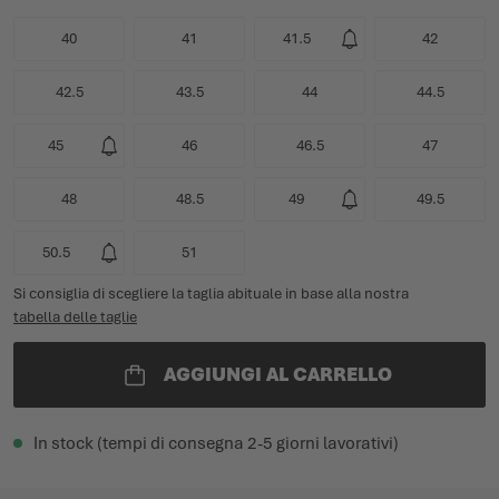
40
41
41.5
42
42.5
43.5
44
44.5
45
46
46.5
47
48
48.5
49
49.5
50.5
51
Si consiglia di scegliere la taglia abituale in base alla nostra
tabella delle taglie
AGGIUNGI AL CARRELLO
In stock (tempi di consegna 2-5 giorni lavorativi)