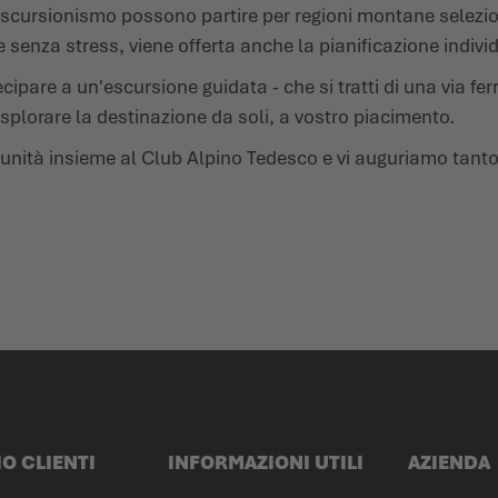
i escursionismo possono partire per regioni montane sele
 senza stress, viene offerta anche la pianificazione individ
ecipare a un'escursione guidata - che si tratti di una via fer
di esplorare la destinazione da soli, a vostro piacimento.
ortunità insieme al Club Alpino Tedesco e vi auguriamo tant
IO CLIENTI
INFORMAZIONI UTILI
AZIENDA