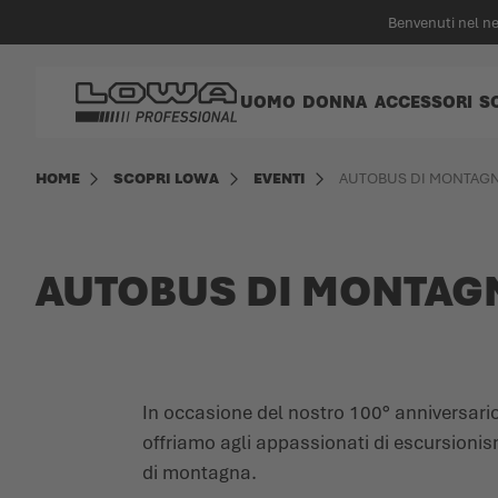
nuto principale
Benvenuti nel n
Vai alla Home Page
UOMO
DONNA
ACCESSORI
S
HOME
SCOPRI LOWA
EVENTI
AUTOBUS DI MONTAGN
AUTOBUS DI MONTAG
In occasione del nostro 100° anniversari
offriamo agli appassionati di escursionis
di montagna.