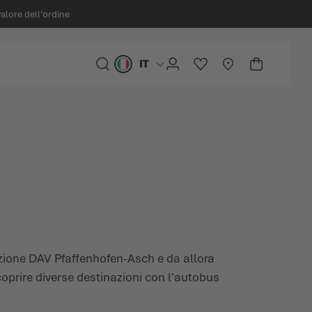
valore dell'ordine
IT
Lingua
CERCA
ACCOUNT
LISTA DESIDERI
STORELOCATOR
CARRELLO
Minicart
zione DAV Pfaffenhofen-Asch e da allora
coprire diverse destinazioni con l'autobus