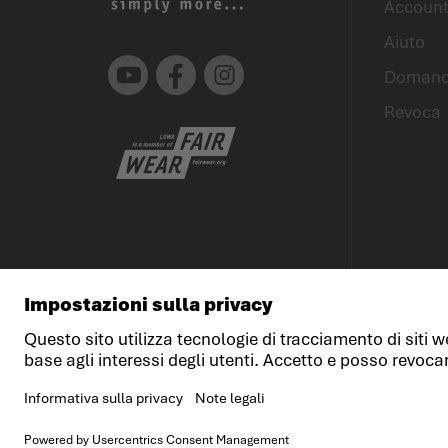
Account
Aiuto
Youtube
Facebook
Instagram
Domande
Revoca
© LOWA Sportschuhe GmbH
Note legali
Prote