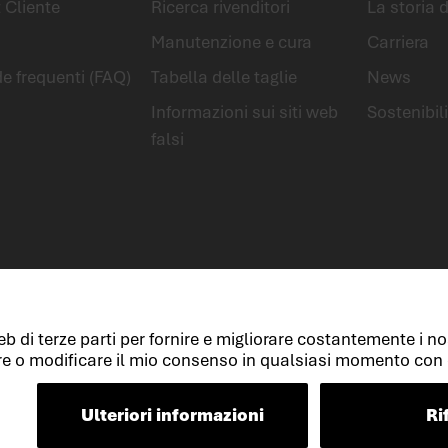
 Cliente
Ricerca rivenditori
La storia
Manutenzione e cura
Carriera
 frequenti (FAQ)
Tabella delle taglie
News
Informazioni sui siti web
Sostenibil
falsi
zione dei dati
Cookies
Termini e condizioni generali
Dichiarazione s