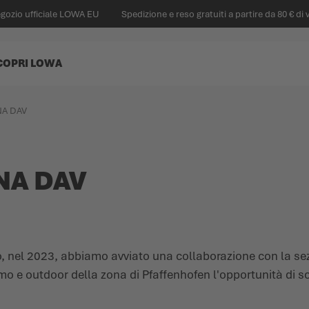
egozio ufficiale LOWA EU
Spedizione e reso gratuiti a partire da 80 € di 
COPRI LOWA
A DAV
NA DAV
o, nel 2023, abbiamo avviato una collaborazione con la se
mo e outdoor della zona di Pfaffenhofen l'opportunità di s