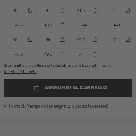
40
41
41.5
42
42.5
43.5
44
44.5
45
46
46.5
47
48.5
49.5
51
Si consiglia di scegliere la taglia abituale in base alla nostra
tabella delle taglie
AGGIUNGI AL CARRELLO
In stock (tempi di consegna 2-5 giorni lavorativi)