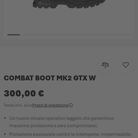
Vai all'inizio della galleria di immagini
Aggiungi al con
Aggiun
COMBAT BOOT MK2 GTX W
300,00 €
Tasse incl.
plus
Prezzi di spedizione
Un nuovo stivale operativo leggero che garantisce
massima protezione e zero compromessi.
Protezione assicurata contro le intemperie: impermeabile,