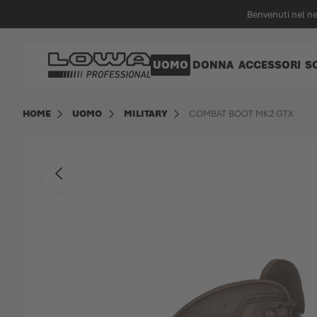
nuto principale
Benvenuti nel n
Vai alla Home Page
UOMO
DONNA
ACCESSORI
S
HOME
UOMO
MILITARY
COMBAT BOOT MK2 GTX
Vai alla fine della galleria di immagini
Indietro