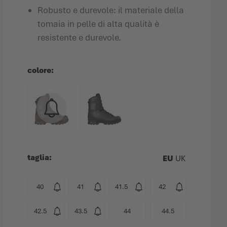
Robusto e durevole: il materiale della
tomaia in pelle di alta qualità è
resistente e durevole.
colore
taglia
EU
UK
40
41
41.5
42
42.5
43.5
44
44.5