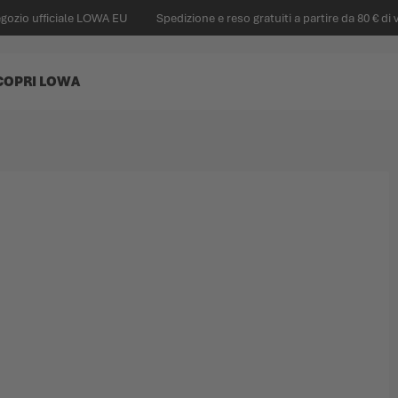
egozio ufficiale LOWA EU
Spedizione e reso gratuiti a partire da 80 € di 
COPRI LOWA