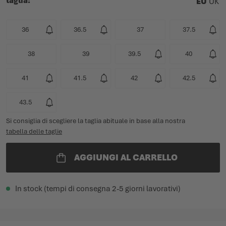
taglia
EU
UK
36
36.5
37
37.5
38
39
39.5
40
41
41.5
42
42.5
43.5
Si consiglia di scegliere la taglia abituale in base alla nostra
tabella delle taglie
AGGIUNGI AL CARRELLO
In stock (tempi di consegna 2-5 giorni lavorativi)