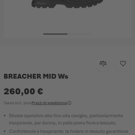
Vai all'inizio della galleria di immagini
Aggiungi al con
Aggiun
BREACHER MID Ws
260,00 €
Tasse incl.
plus
Prezzi di spedizione
Stivale operativo alto fino alla caviglia, particolarmente
traspirante, per donna, in pelle pieno fiore e tessuto.
Confortevole e traspirante: la fodera in tessuto garantisce