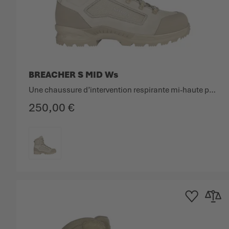
BREACHER S MID Ws
Une chaussure d’intervention respirante mi-haute pour femmes, en daim perméable à la vapeur d’eau.
250,00 €
COULEUR
Ajouter à la list
Ajouter 