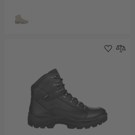
COULEUR
e d'achats
au comparateur
Ajouter à la liste d
Ajouter au