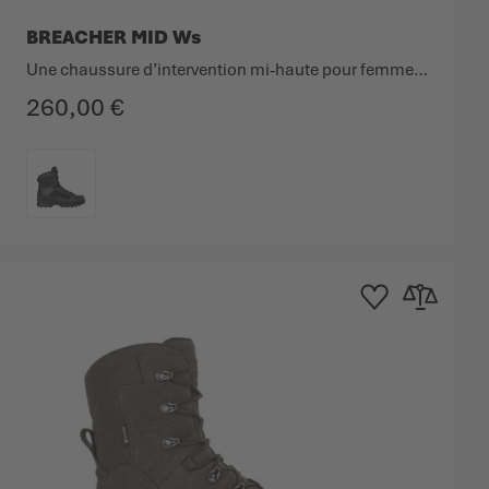
BREACHER MID Ws
Une chaussure d’intervention mi-haute pour femmes, très respirante, en cuir lisse et fibre textile.
260,00 €
COULEUR
'achats
 comparateur
Ajouter à la liste d'ac
Ajouter au co