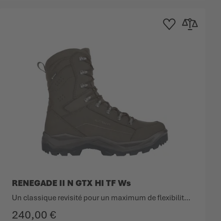
'achats
 comparateur
Ajouter à la liste d'ac
Ajouter au co
RENEGADE II N GTX HI TF Ws
Un classique revisité pour un maximum de flexibilité et de confort.
240,00 €