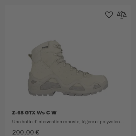
e d'achats
au comparateur
Ajouter à la liste d
Ajouter au
Z-6S GTX Ws C W
Une botte d’intervention robuste, légère et polyvalente.
200,00 €