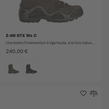
Z-8N GTX Ws C
Une botte d’intervention à tige haute, à la fois robuste et légère.
240,00 €
COULEUR
'achats
 comparateur
Ajouter à la liste d'ac
Ajouter au co