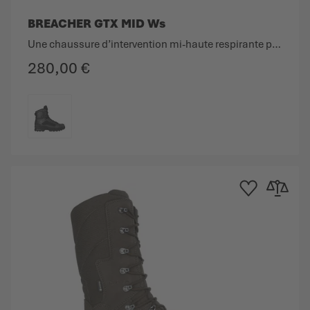
BREACHER GTX MID Ws
Une chaussure d’intervention mi-haute respirante pour femmes, en cuir lisse et fibre textile.
280,00 €
COULEUR
e d'achats
au comparateur
Ajouter à la liste d
Ajouter au