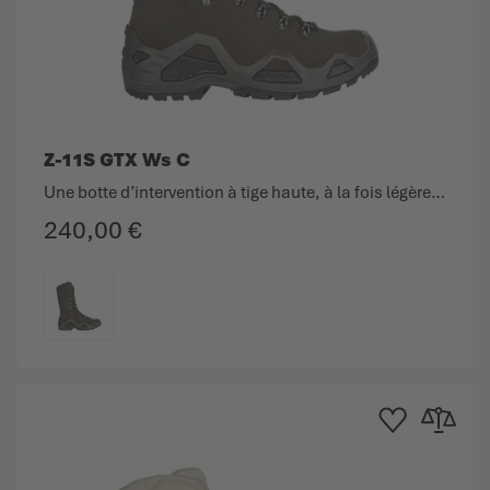
Z-11S GTX Ws C
Une botte d’intervention à tige haute, à la fois légère et résistante.
240,00 €
COULEUR
e d'achats
au comparateur
Ajouter à la liste d
Ajouter au