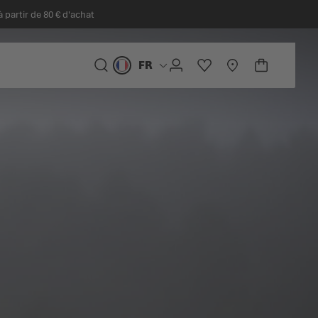
à partir de 80 € d'achat
FR
Langue
CHERCHER
COMPTE
LISTE D'ACHATS
STORELOCATOR
PANIER
Minicart