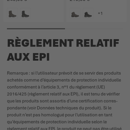
COULEUR
COULEUR
RÈGLEMENT RELATIF
AUX EPI
Remarque : si l’uti­li­sateur prévoit de se servir des produits
achetés comme d’équi­pements de protection indi­vi­duelle
confor­mément à l’article 3, n°1 du règlement (UE)
2016/425 (règlement relatif aux EPI), il est tenu de vérifier
que les produits sont assortis d’une certi­fi­cation corres­
pondante (voir Données tech­niques du produit). Si le
produit n’est pas homologué pour l’uti­li­sation en tant
qu’équi­pements de protection indi­vi­duelle selon le
règlement relatif aux EPI, le produit ne peut pas être utilisé