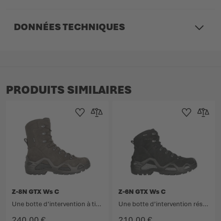
DONNÉES TECHNIQUES
PRODUITS SIMILAIRES
Ajouter à la liste d'achats
Ajouter au comparateur
Ajouter à la lis
Ajouter 
Z-8N GTX Ws C
Z-6N GTX Ws C
Une botte d’intervention à tige haute, à la fois robuste et légère.
Une botte d’intervention résistante et polyvalente.
240,00 €
210,00 €