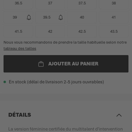
36.5
37
37.5
38
39
39.5
40
41
41.5
42
42.5
43.5
Nous vous recommandons de prendre la taille habituelle selon notre
tableau des tailles
AJOUTER AU PANIER
En stock (délai de livraison 2-5 jours ouvrables)
DÉTAILS
La version féminine certifiée du multitalent d'intervention