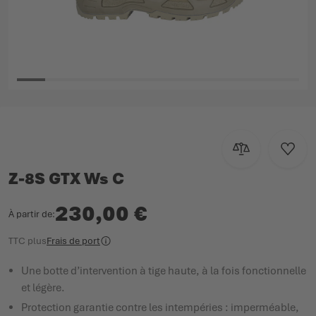
Passer au début de la Galerie d’images
Ajouter au com
Ajoute
Z-8S GTX Ws C
230,00 €
À partir de
TTC
plus
Frais de port
Une botte d’intervention à tige haute, à la fois fonctionnelle
et légère.
Protection garantie contre les intempéries : imperméable,