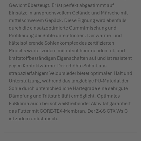
Gewicht überzeugt. Er ist perfekt abgestimmt auf
Einsätze in anspruchsvollem Gelände und Märsche mit
mittelschwerem Gepäck. Diese Eignung wird ebenfalls
durch die einsatzoptimierte Gummimischung und
Profilierung der Sohle unterstrichen. Der wärme- und
kälteisolierende Sohlenkomplex des zertifizierten
Modells wartet zudem mit rutschhemmenden, öl- und
kraftstoffbeständigen Eigenschaften auf und ist resistent
gegen Kontaktwärme. Der erhöhte Schaft aus
strapazierfähigem Veloursleder bietet optimalen Halt und
Unterstützung, während das langlebige PU-Material der
Sohle durch unterschiedliche Härtegrade eine sehr gute
Dämpfung und Trittstabilität ermöglicht. Optimales
Fußklima auch bei schweißtreibender Aktivität garantiert
das Futter mit GORE-TEX-Membran. Der Z-6S GTX Ws C
ist zudem antistatisch.