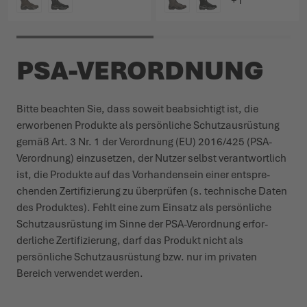
FARBE
FARBE
PSA-VERORDNUNG
Bitte beachten Sie, dass soweit beab­sichtigt ist, die
erworbenen Produkte als persönliche Schutz­aus­rüstung
gemäß Art. 3 Nr. 1 der Verordnung (EU) 2016/425 (PSA-
Verordnung) einzu­setzen, der Nutzer selbst verant­wortlich
ist, die Produkte auf das Vorhan­densein einer entspre­
chenden Zerti­fi­zierung zu über­prüfen (s. tech­nische Daten
des Produktes). Fehlt eine zum Einsatz als persönliche
Schutz­aus­rüstung im Sinne der PSA-Verordnung erfor­
derliche Zerti­fi­zierung, darf das Produkt nicht als
persönliche Schutz­aus­rüstung bzw. nur im privaten
Bereich verwendet werden.