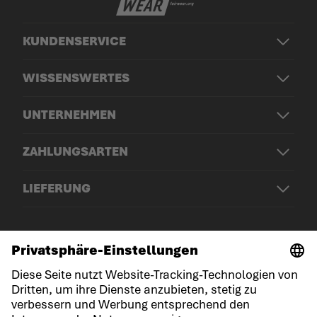
KUNDENSERVICE
WISSENSWERTES
UNTERNEHMEN
ZAHLUNGSARTEN
LIEFERUNG
© LOWA Sportschuhe GmbH
Impressum