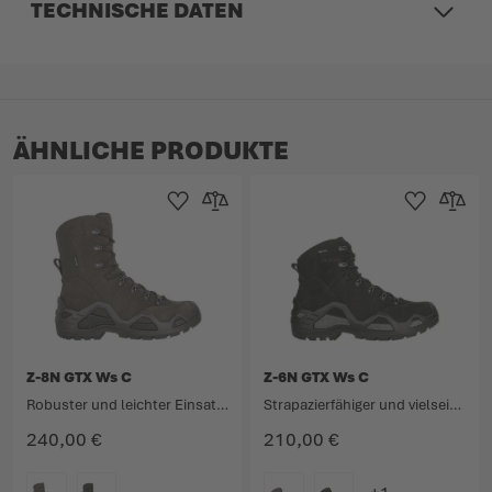
TECHNISCHE DATEN
ÄHNLICHE PRODUKTE
Zur Wunschliste hinzufügen
Zur Vergleichsliste hinzufügen
Zur Wunschlist
Zur Verg
Z-8N GTX Ws C
Z-6N GTX Ws C
Robuster und leichter Einsatzstiefel mit erhöhtem Schaft.
Strapazierfähiger und vielseitiger Einsatzstiefel.
240,00 €
210,00 €