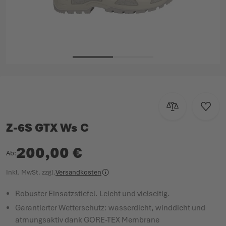
Zum Anfang der Bildgalerie springen
Zur Vergleichsl
Zur W
Z-6S GTX Ws C
200,00 €
Ab
Inkl. MwSt.
zzgl.
Versandkosten
Robuster Einsatzstiefel. Leicht und vielseitig.
Garantierter Wetterschutz: wasserdicht, winddicht und
atmungsaktiv dank GORE-TEX Membrane