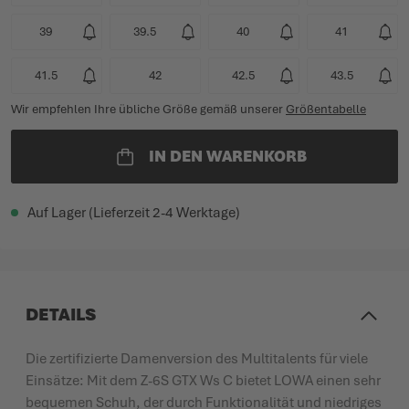
39
39.5
40
41
41.5
42
42.5
43.5
Wir empfehlen Ihre übliche Größe gemäß unserer
Größentabelle
IN DEN WARENKORB
Auf Lager (Lieferzeit 2-4 Werktage)
DETAILS
Die zertifizierte Damenversion des Multitalents für viele
Einsätze: Mit dem Z-6S GTX Ws C bietet LOWA einen sehr
bequemen Schuh, der durch Funktionalität und niedriges