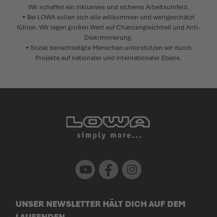
Wir schaffen ein inklusives und sicheres Arbeitsumfeld.
• Bei LOWA sollen sich alle willkommen und wertgeschätzt
fühlen. Wir legen großen Wert auf Chancengleichheit und Anti-
Diskriminierung.
• Sozial benachteiligte Menschen unterstützen wir durch
Projekte auf nationaler und internationaler Ebene.
Youtube
Facebook
Instagram
UNSER NEWSLETTER HÄLT DICH AUF DEM