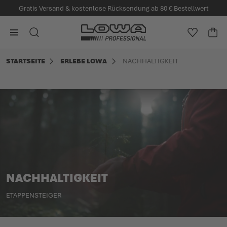
Gratis Versand & kostenlose Rücksendung ab 80 € Bestellwert
alt springen
Zur Startseite
SUCHE
MEINE W
WA
Minicart
STARTSEITE
ERLEBE LOWA
NACHHALTIGKEIT
NACHHALTIGKEIT
ETAPPENSTEIGER