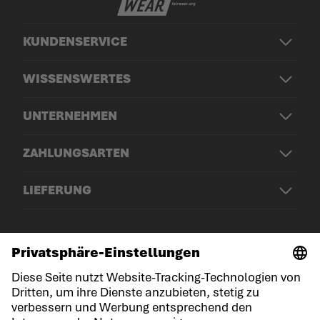
KUNDENSERVICE
WISSENSWERTES
UNTERNEHMEN
ZAHLUNGSARTEN
LIEFERUNG
© LOWA Sportschuhe GmbH
Impressum