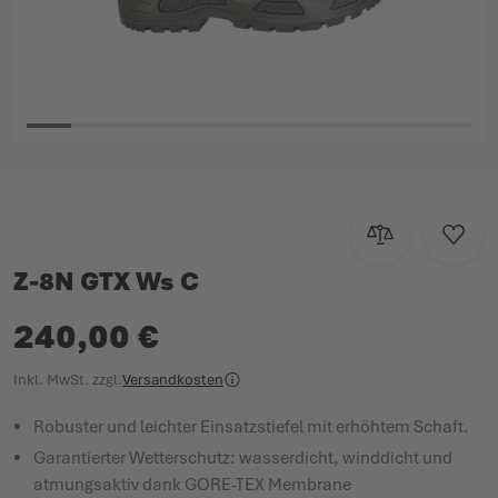
Zum Anfang der Bildgalerie springen
Zur Vergleichsl
Zur W
Z-8N GTX Ws C
240,00 €
Inkl. MwSt.
zzgl.
Versandkosten
Robuster und leichter Einsatzstiefel mit erhöhtem Schaft.
Garantierter Wetterschutz: wasserdicht, winddicht und
atmungsaktiv dank GORE-TEX Membrane