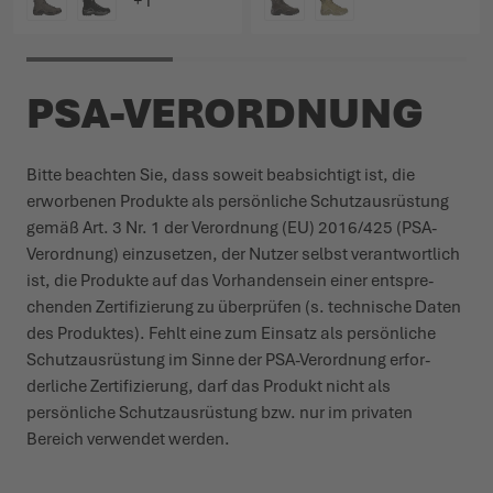
FARBE
FARBE
PSA-VERORDNUNG
Bitte beachten Sie, dass soweit beab­sichtigt ist, die
erworbenen Produkte als persönliche Schutz­aus­rüstung
gemäß Art. 3 Nr. 1 der Verordnung (EU) 2016/425 (PSA-
Verordnung) einzu­setzen, der Nutzer selbst verant­wortlich
ist, die Produkte auf das Vorhan­densein einer entspre­
chenden Zerti­fi­zierung zu über­prüfen (s. tech­nische Daten
des Produktes). Fehlt eine zum Einsatz als persönliche
Schutz­aus­rüstung im Sinne der PSA-Verordnung erfor­
derliche Zerti­fi­zierung, darf das Produkt nicht als
persönliche Schutz­aus­rüstung bzw. nur im privaten
Bereich verwendet werden.