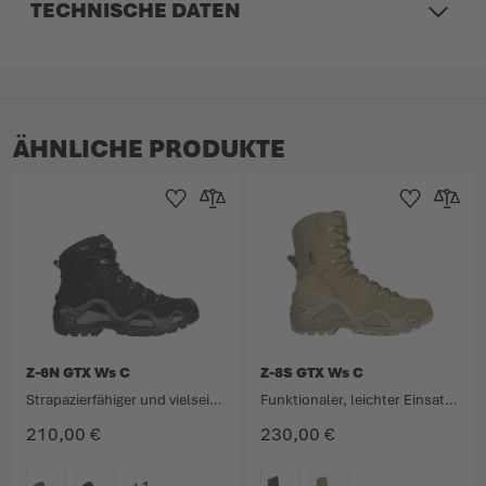
TECHNISCHE DATEN
ÄHNLICHE PRODUKTE
Zur Wunschliste hinzufügen
Zur Vergleichsliste hinzufügen
Zur Wunschlist
Zur Verg
Z-6N GTX Ws C
Z-8S GTX Ws C
Strapazierfähiger und vielseitiger Einsatzstiefel.
Funktionaler, leichter Einsatzstiefel mit erhöhtem Schaft.
210,00 €
230,00 €