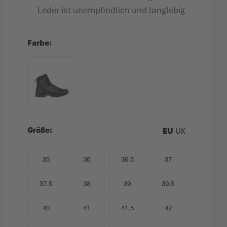
Leder ist unempfindlich und langlebig
Farbe
Größe
EU
UK
35
36
36.5
37
37.5
38
39
39.5
40
41
41.5
42