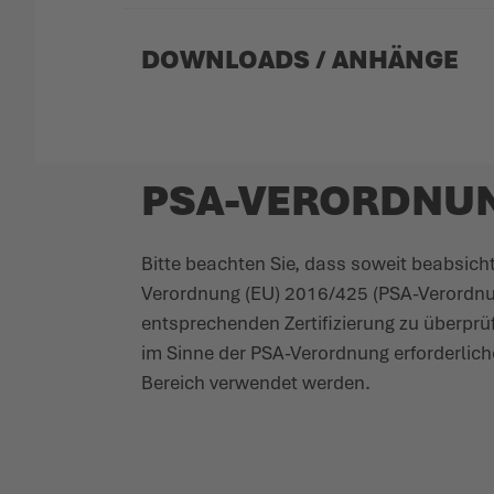
DOWNLOADS / ANHÄNGE
PSA-VERORDNU
Bitte beachten Sie, dass soweit beab­sich
Verordnung (EU) 2016/425 (PSA-Verordnung)
entspre­chenden Zerti­fi­zierung zu über­p
im Sinne der PSA-Verordnung erfor­derliche
Bereich verwendet werden.