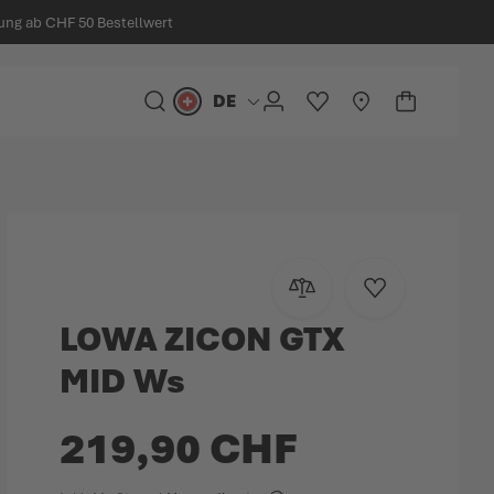
ung ab CHF 50 Bestellwert
DE
Sprache
SUCHE
KONTO
MEINE WUNSCHLIST
STORELOCATOR
WARENKO
Minicart
Zur Vergleichsliste hinzu
Zur Wunschlist
LOWA ZICON GTX
MID Ws
219,90 CHF