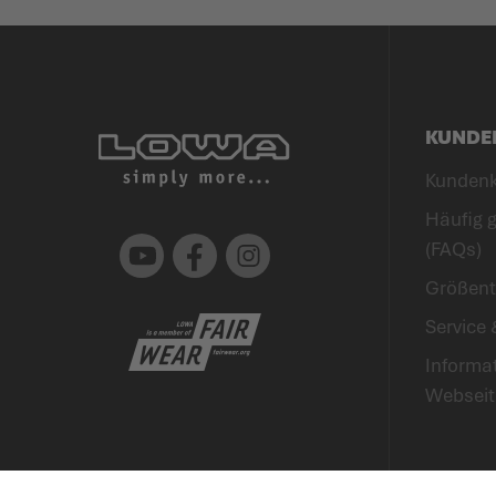
KUNDE
Kunden
Häufig g
Youtube
Facebook
Instagram
(FAQs)
Größent
Service 
Informa
Webseit