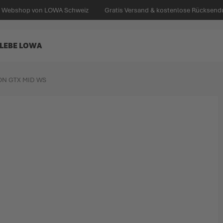
en Webshop von LOWA Schweiz
Gratis Versand & kostenlose Rücksend
LEBE LOWA
ON GTX MID WS