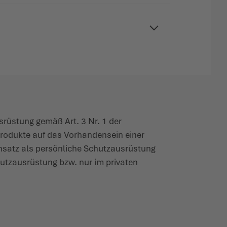
s­rüstung gemäß Art. 3 Nr. 1 der
Produkte auf das Vorhan­densein einer
insatz als persönliche Schutz­aus­rüstung
hutz­aus­rüstung bzw. nur im privaten