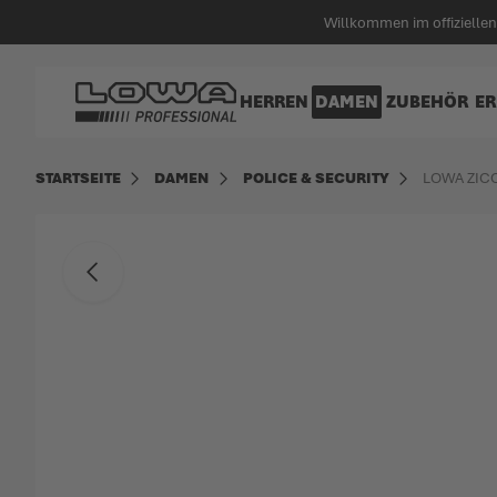
alt springen
Willkommen im offiziell
Zur Startseite
HERREN
DAMEN
ZUBEHÖR
ER
STARTSEITE
DAMEN
POLICE & SECURITY
LOWA ZIC
Zum Ende der Bildgalerie springen
Zurück