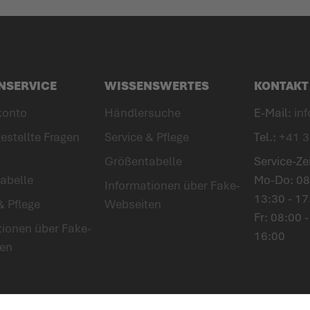
NSERVICE
WISSENSWERTES
KONTAKT
konto
Händlersuche
E-Mail:
in
estellte Fragen
Service & Pflege
Tel.:
+41 3
Größentabelle
Service-Ze
abelle
Mo-Do: 08:
Informationen über Fake-
13:30 - 17
& Pflege
Webseiten
Fr: 08:00 -
tionen über Fake-
16:00
en