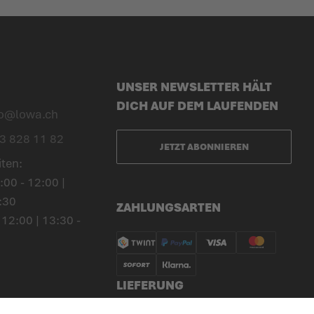
UNSER NEWSLETTER HÄLT
DICH AUF DEM LAUFENDEN
fo@lowa.ch
3 828 11 82
JETZT ABONNIEREN
iten:
00 - 12:00 |
:30
ZAHLUNGSARTEN
 12:00 | 13:30 -
LIEFERUNG