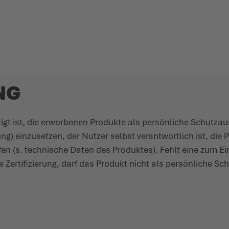
NG
tigt ist, die erworbenen Produkte als persönliche Schutz­au
 einzu­setzen, der Nutzer selbst verant­wortlich ist, die 
rüfen (s. tech­nische Daten des Produktes). Fehlt eine zum E
 Zerti­fi­zierung, darf das Produkt nicht als persönliche Sc