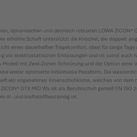
tzbaren, dynamischen und dennoch robusten LOWA ZICON® 
. Der erhöhte Schaft unterstützt die Knöchel, die doppelt a
icht einen dauerhaften Tragekomfort, ideal für lange Tag
ig vor elektrostatischen Entladungen und ist somit auch fü
as Modell mit Zwei-Zonen-Schnürung und der Option einer 
ine weiter optimierte individuelle Passform. Die wass
schaft ein angenehmes Innenschuhklima, welches von dem
A ZICON® GTX MID Ws ist als Berufsschuh gemäß EN ISO 20
m öl- und kraftstoffbeständig ist.