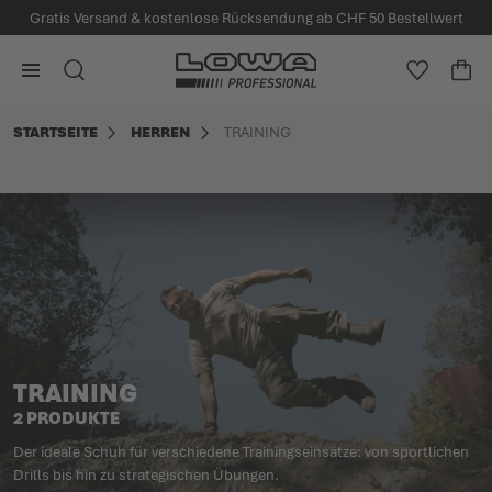
Gratis Versand & kostenlose Rücksendung ab CHF 50 Bestellwert
alt springen
Zur Startseite
SUCHE
MEINE W
WA
Minicart
STARTSEITE
HERREN
TRAINING
TRAINING
2 PRODUKTE
Der ideale Schuh für verschiedene Trainingseinsätze: von sportlichen
Drills bis hin zu strategischen Übungen.