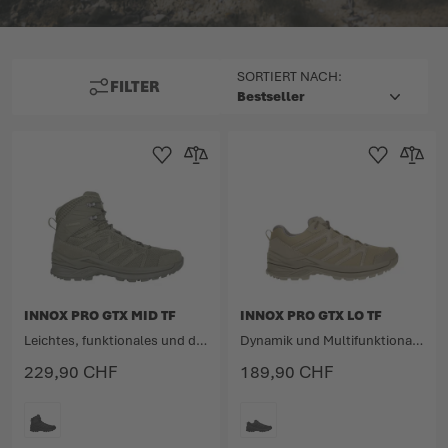
TOP
SORTIERT NACH:
FILTER
Zur Wunschliste hinzufügen
Zur Vergleichsliste hinzufügen
Zur Wunschlist
Zur Verg
INNOX PRO GTX MID TF
INNOX PRO GTX LO TF
Leichtes, funktionales und dynamisches Einsatz-Multitalent.
Dynamik und Multifunktionalität treffen auf Leichtigkeit.
229,90 CHF
189,90 CHF
FARBE
FARBE