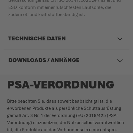
Berufsschuh gemäß EN ISO 20347:2022 zertifiziert und
ESD-konform mit einer rutschfesten Laufsohle, die
zudem öl- und kraftstoffbeständig ist.
TECHNISCHE DATEN
DOWNLOADS / ANHÄNGE
PSA-VERORDNUNG
Bitte beachten Sie, dass soweit beab­sichtigt ist, die
erworbenen Produkte als persönliche Schutz­aus­rüstung
gemäß Art. 3 Nr. 1 der Verordnung (EU) 2016/425 (PSA-
Verordnung) einzu­setzen, der Nutzer selbst verant­wortlich
ist, die Produkte auf das Vorhan­densein einer entspre­