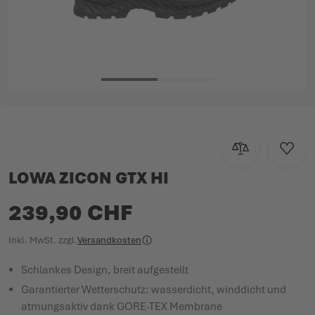
Zum Anfang der Bildgalerie springen
Zur Vergleichsl
Zur W
LOWA ZICON GTX HI
239,90 CHF
Inkl. MwSt.
zzgl.
Versandkosten
Schlankes Design, breit aufgestellt
Garantierter Wetterschutz: wasserdicht, winddicht und
atmungsaktiv dank GORE-TEX Membrane