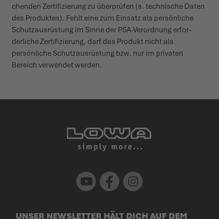
chenden Zerti­fi­zierung zu über­prüfen (s. tech­nische Daten
des Produktes). Fehlt eine zum Einsatz als persönliche
Schutz­aus­rüstung im Sinne der PSA-Verordnung erfor­
derliche Zerti­fi­zierung, darf das Produkt nicht als
persönliche Schutz­aus­rüstung bzw. nur im privaten
Bereich verwendet werden.
Youtube
Facebook
Instagram
UNSER NEWSLETTER HÄLT DICH AUF DEM