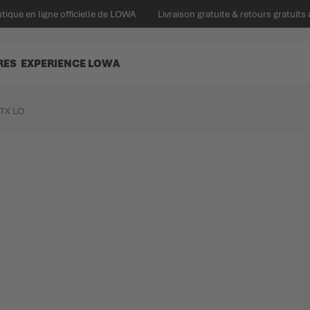
tique en ligne officielle de LOWA
Livraison gratuite & retours gratuits 
RES
EXPERIENCE LOWA
TX LO