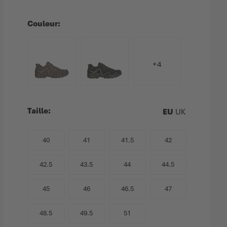
Couleur
+4
Taille
EU
UK
40
41
41.5
42
42.5
43.5
44
44.5
45
46
46.5
47
48.5
49.5
51