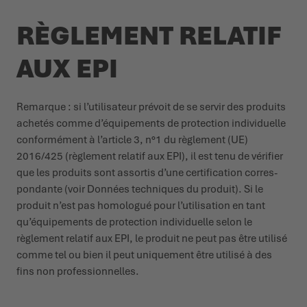
RÈGLEMENT RELATIF
AUX EPI
Remarque : si l’uti­li­sateur prévoit de se servir des produits
achetés comme d’équi­pements de protection indi­vi­duelle
confor­mément à l’article 3, n°1 du règlement (UE)
2016/425 (règlement relatif aux EPI), il est tenu de vérifier
que les produits sont assortis d’une certi­fi­cation corres­
pondante (voir Données tech­niques du produit). Si le
produit n’est pas homologué pour l’uti­li­sation en tant
qu’équi­pements de protection indi­vi­duelle selon le
règlement relatif aux EPI, le produit ne peut pas être utilisé
comme tel ou bien il peut uniquement être utilisé à des
fins non profes­sion­nelles.