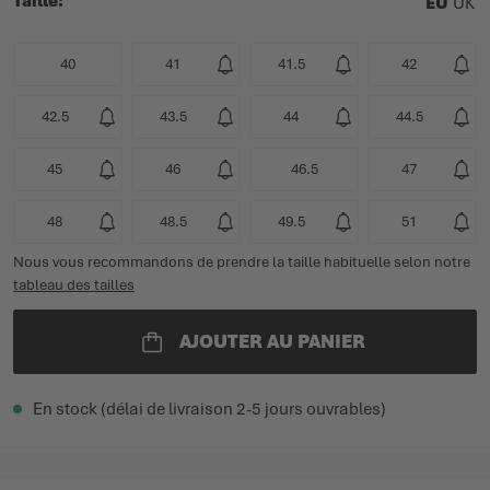
Taille
EU
UK
40
41
41.5
42
42.5
43.5
44
44.5
45
46
46.5
47
48
48.5
49.5
51
Nous vous recommandons de prendre la taille habituelle selon notre
tableau des tailles
AJOUTER AU PANIER
En stock (délai de livraison 2-5 jours ouvrables)