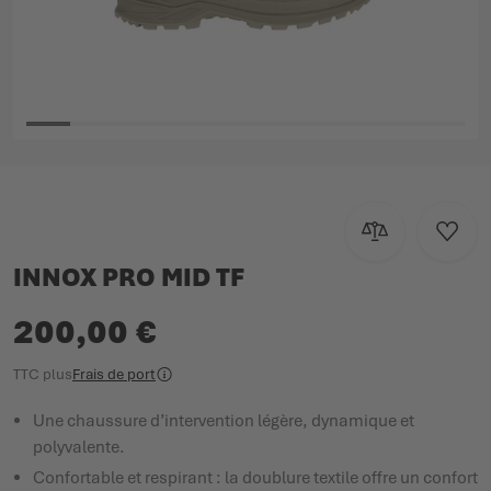
Passer au début de la Galerie d’images
Ajouter au com
Ajoute
INNOX PRO MID TF
200,00 €
TTC
plus
Frais de port
Une chaussure d’intervention légère, dynamique et
polyvalente.
Confortable et respirant : la doublure textile offre un confort