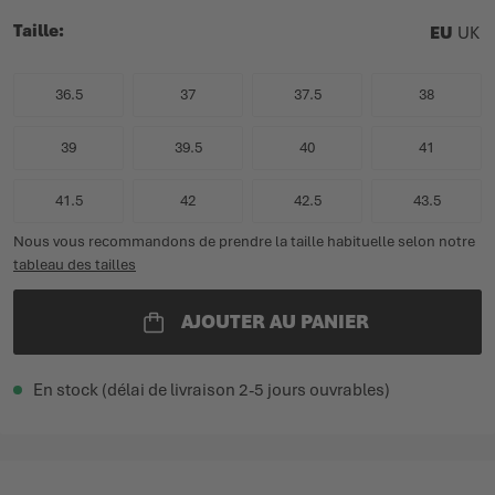
Taille
EU
UK
36.5
37
37.5
38
39
39.5
40
41
41.5
42
42.5
43.5
Nous vous recommandons de prendre la taille habituelle selon notre
tableau des tailles
AJOUTER AU PANIER
En stock (délai de livraison 2-5 jours ouvrables)