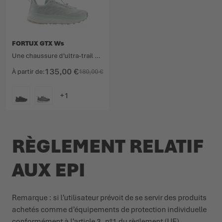
FORTUX GTX Ws
Une chaussure d’ultra-trail hautement performante dotée d’une membrane GORE-TEX
135,00 €
À partir de
180,00 €
COULEUR
RÈGLEMENT RELATIF
AUX EPI
Remarque : si l’uti­li­sateur prévoit de se servir des produits
achetés comme d’équi­pements de protection indi­vi­duelle
confor­mément à l’article 3, n°1 du règlement (UE)