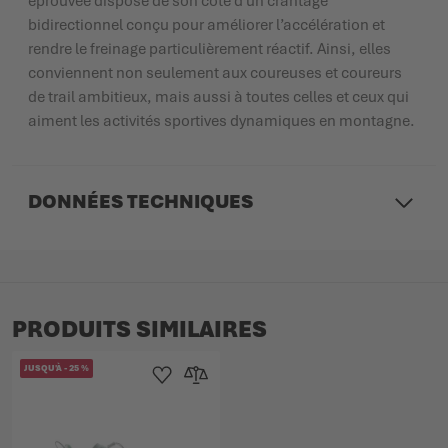
éprouvée dispose de son côté d’un crantage
bidirectionnel conçu pour améliorer l’accélération et
rendre le freinage particulièrement réactif. Ainsi, elles
conviennent non seulement aux coureuses et coureurs
de trail ambitieux, mais aussi à toutes celles et ceux qui
aiment les activités sportives dynamiques en montagne.
DONNÉES TECHNIQUES
PRODUITS SIMILAIRES
JUSQU'À
-
25
%
Ajouter à la liste d'achats
Ajouter au comparateur