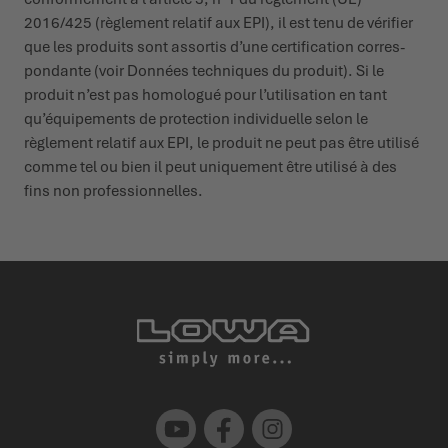
2016/425 (règlement relatif aux EPI), il est tenu de vérifier
que les produits sont assortis d’une certi­fi­cation corres­
pondante (voir Données tech­niques du produit). Si le
produit n’est pas homologué pour l’uti­li­sation en tant
qu’équi­pements de protection indi­vi­duelle selon le
règlement relatif aux EPI, le produit ne peut pas être utilisé
comme tel ou bien il peut uniquement être utilisé à des
fins non profes­sion­nelles.
Youtube
Facebook
Instagram