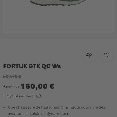
CATALOGUE DES PRODUITS
Passer au début de la Galerie d’images
Ajouter au com
Ajoute
FORTUX GTX QC Ws
200,00 €
160,00 €
À partir de
TTC
plus
Frais de port
Une chaussure de trail running mi-haute pour vivre des
aventures en plein air dynamiques.