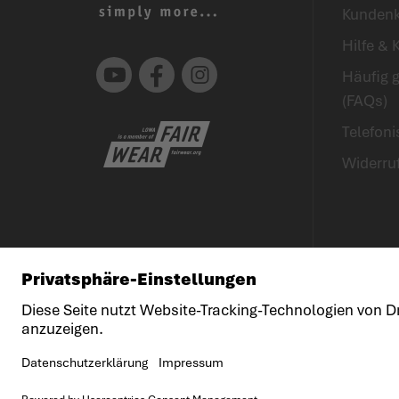
Kunden
Hilfe & 
Youtube
Facebook
Instagram
Häufig g
(FAQs)
Telefon
Widerru
© LOWA Sportschuhe GmbH
Impressum
Dat