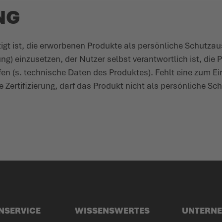
NG
tigt ist, die erworbenen Produkte als persönliche Schutz­au
 einzu­setzen, der Nutzer selbst verant­wortlich ist, die 
rüfen (s. tech­nische Daten des Produktes). Fehlt eine zum E
 Zerti­fi­zierung, darf das Produkt nicht als persönliche Sc
NSERVICE
WISSENSWERTES
UNTERN