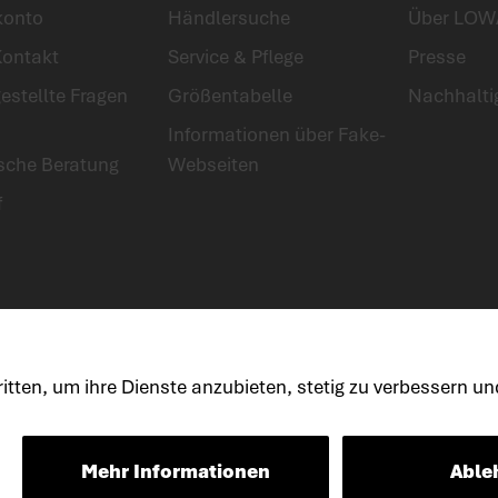
konto
Händlersuche
Über LOW
Kontakt
Service & Pflege
Presse
estellte Fragen
Größentabelle
Nachhalti
Informationen über Fake-
ische Beratung
Webseiten
f
enschutz
Cookies
Allgemeine Geschäftsbedingungen
Erklärung zur 