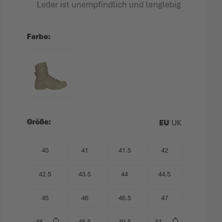
Leder ist unempfindlich und langlebig
Farbe
Größe
EU
UK
40
41
41.5
42
42.5
43.5
44
44.5
45
46
46.5
47
48
48.5
49.5
51