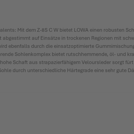
titalents: Mit dem Z-8S C W bietet LOWA einen robusten Sc
ekt abgestimmt auf Einsätze in trockenen Regionen mit sc
rd ebenfalls durch die einsatzoptimierte Gummimischung 
ierende Sohlenkomplex bietet rutschhemmende, öl- und kra
hohe Schaft aus strapazierfähigem Veloursleder sorgt für
ohle durch unterschiedliche Härtegrade eine sehr gute Däm