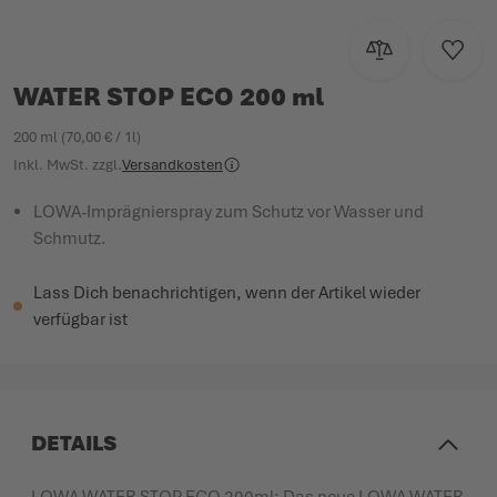
Zur Vergleichsl
Zur W
WATER STOP ECO 200 ml
200 ml (70,00 € / 1l)
Inkl. MwSt.
zzgl.
Versandkosten
LOWA-Imprägnierspray zum Schutz vor Wasser und
Schmutz.
Lass Dich benachrichtigen, wenn der Artikel wieder
verfügbar ist
DETAILS