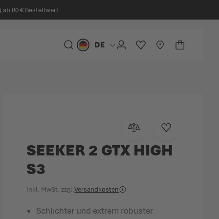
ab 80 € Bestellwert
DE
Sprache
SUCHE
KONTO
MEINE WUNSCHLIST
STORELOCATOR
WARENKO
Minicart
Zur Vergleichsliste hinzu
Zur Wunschlist
SEEKER 2 GTX HIGH
S3
Inkl. MwSt.
zzgl.
Versandkosten
Schlichter und extrem robuster