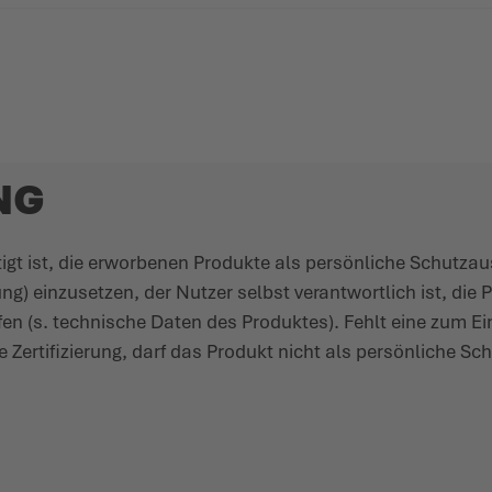
NG
tigt ist, die erworbenen Produkte als persönliche Schutz­au
 einzu­setzen, der Nutzer selbst verant­wortlich ist, die 
rüfen (s. tech­nische Daten des Produktes). Fehlt eine zum E
 Zerti­fi­zierung, darf das Produkt nicht als persönliche Sc