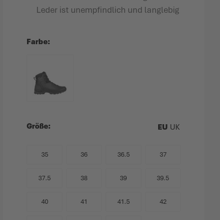
Leder ist unempfindlich und langlebig
Farbe
Größe
EU
UK
35
36
36.5
37
37.5
38
39
39.5
40
41
41.5
42