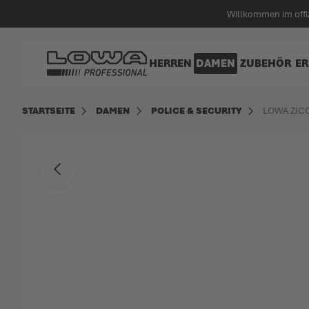
alt springen
Willkommen im off
Zur Startseite
HERREN
DAMEN
ZUBEHÖR
ER
STARTSEITE
DAMEN
POLICE & SECURITY
LOWA ZIC
Zum Ende der Bildgalerie springen
Zurück