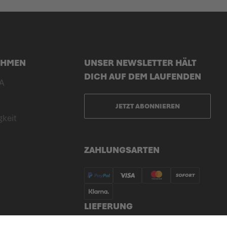
EHMEN
UNSER NEWSLETTER HÄLT
DICH AUF DEM LAUFENDEN
A
JETZT ABONNIEREN
gkeit
ZAHLUNGSARTEN
LIEFERUNG