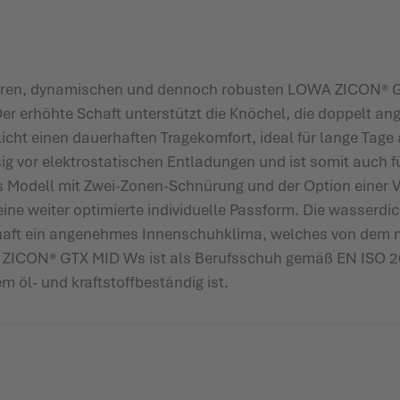
tzbaren, dynamischen und dennoch robusten LOWA ZICON® 
. Der erhöhte Schaft unterstützt die Knöchel, die doppelt a
icht einen dauerhaften Tragekomfort, ideal für lange Tag
ig vor elektrostatischen Entladungen und ist somit auch fü
as Modell mit Zwei-Zonen-Schnürung und der Option einer 
ine weiter optimierte individuelle Passform. Die wass
schaft ein angenehmes Innenschuhklima, welches von dem
A ZICON® GTX MID Ws ist als Berufsschuh gemäß EN ISO 20
m öl- und kraftstoffbeständig ist.