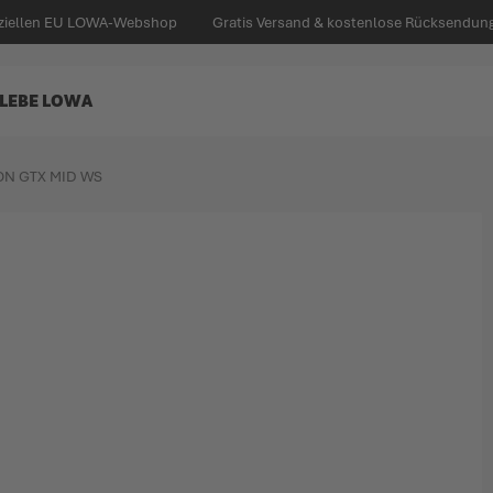
iziellen EU LOWA-Webshop
Gratis Versand & kostenlose Rücksendung 
LEBE LOWA
ON GTX MID WS