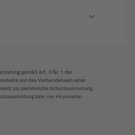
s­rüstung gemäß Art. 3 Nr. 1 der
Produkte auf das Vorhan­densein einer
insatz als persönliche Schutz­aus­rüstung
hutz­aus­rüstung bzw. nur im privaten