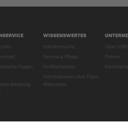
NSERVICE
WISSENSWERTES
UNTERN
konto
Händlersuche
Über LOW
Kontakt
Service & Pflege
Presse
estellte Fragen
Größentabelle
Nachhalti
Informationen über Fake-
ische Beratung
Webseiten
f