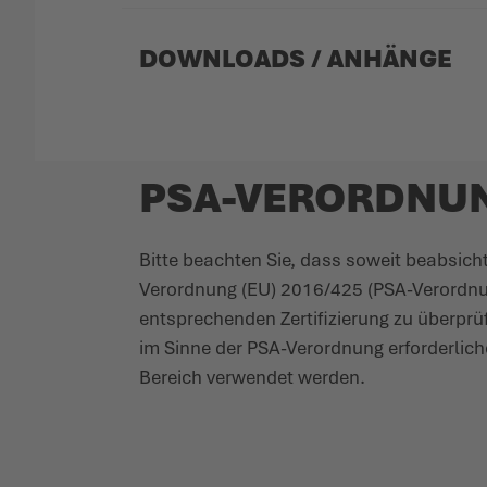
DOWNLOADS / ANHÄNGE
PSA-VERORDNU
Bitte beachten Sie, dass soweit beab­sich
Verordnung (EU) 2016/425 (PSA-Verordnung)
entspre­chenden Zerti­fi­zierung zu über­p
im Sinne der PSA-Verordnung erfor­derliche
Bereich verwendet werden.