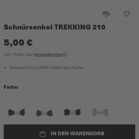
Zur Vergleichsl
Zur W
Schnürsenkel TREKKING 210
5,00 €
Inkl. MwSt.
zzgl.
Versandkosten
Passend für LOWA Trekkingschuhe
Farbe
IN DEN WARENKORB