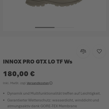
Zum Anfang der Bildgalerie springen
Zur Vergleichsl
Zur W
INNOX PRO GTX LO TF Ws
180,00 €
Inkl. MwSt.
zzgl.
Versandkosten
Dynamik und Multifunktionalität treffen auf Leichtigkeit.
Garantierter Wetterschutz: wasserdicht, winddicht und
atmungsaktiv dank GORE-TEX Membrane