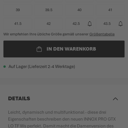
39
39.5
40
41
41.5
42
42.5
43.5
Wir empfehlen Ihre übliche Größe gemäß unserer
Größentabelle
IN DEN WARENKORB
Auf Lager (Lieferzeit 2-4 Werktage)
DETAILS
Leicht, dynamisch und multifunktional - diese drei
Eigenschaften beschreiben den neuen INNOX PRO GTX
LO TF Ws perfekt. Damit macht die Damenversion des