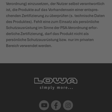
Verordnung) einzu­setzen, der Nutzer selbst verant­wortlich
ist, die Produkte auf das Vorhan­densein einer entspre­
chenden Zerti­fi­zierung zu über­prüfen (s. tech­nische Daten
des Produktes). Fehlt eine zum Einsatz als persönliche
Schutz­aus­rüstung im Sinne der PSA-Verordnung erfor­
derliche Zerti­fi­zierung, darf das Produkt nicht als
persönliche Schutz­aus­rüstung bzw. nur im privaten
Bereich verwendet werden.
Youtube
Facebook
Instagram