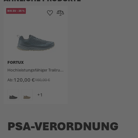
BIS ZU
-
25
%
Zur Wunschliste hinzufügen
Zur Vergleichsliste hinzufügen
FORTUX
Hochleistungsfähiger Trailrunningschuh für ultralange Distanzen.
120,00 €
Ab
160,00 €
FARBE
PSA-VERORDNUNG