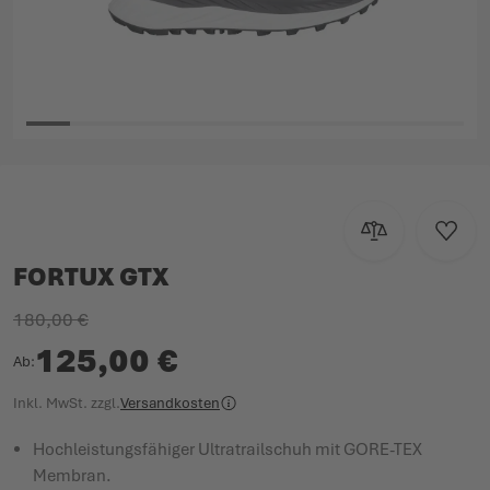
PRODUKTKATALOG
Zum Anfang der Bildgalerie springen
Zur Vergleichsl
Zur W
FORTUX GTX
180,00 €
125,00 €
Ab
Inkl. MwSt.
zzgl.
Versandkosten
Hochleistungsfähiger Ultratrailschuh mit GORE-TEX
Membran.