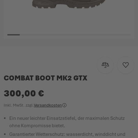
Zum Anfang der Bildgalerie springen
Zur Vergleichsl
Zur W
COMBAT BOOT MK2 GTX
300,00 €
Inkl. MwSt.
zzgl.
Versandkosten
Ein neuer leichter Einsatzstiefel, der maximalen Schutz
ohne Kompromisse bietet.
Garantierter Wetterschutz: wasserdicht, winddicht und