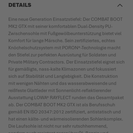
DETAILS
Eine neue Generation Einsatzstiefel: Der COMBAT BOOT
MK2 GTX mit seiner komfortablen Dual-Density PU-
Zwischensohle mit Fußgewölbeunterstützung bietet viel
Komfort für lange Märsche. Sein zertifiziertes, echtes
Knöchelschutzsystem mit PORON®-Technologie macht
den Stiefel zur perfekten Ausrüstung für Soldaten und
Private Military Contractors. Der Einsatzstiefel eignet sich
für gemäßigte, nass-kalte Klimazonen und fokussiert
sich auf Stabilität und Langlebigkeit. Die Konstruktion
mit wenigen Nähten und das wasserabweisende und
reißfeste Glattleder mit Sonnenlicht-reflektierender
Ausstattung LOWA® RAYFLECT runden das Gesamtpaket
ab. Der COMBAT BOOT MK2 GTX ist als Berufsschuh
gemäß EN ISO 20347:2012 zertifiziert, antistatisch und
hat einen kälte- und wärmeisolierenden Sohlenkomplex.
Die Laufsohle ist nicht nur sehr rutschhemmend,