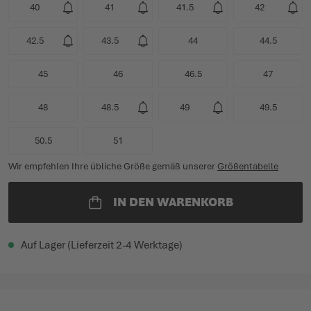
40
41
41.5
42
42.5
43.5
44
44.5
45
46
46.5
47
48
48.5
49
49.5
50.5
51
Wir empfehlen Ihre übliche Größe gemäß unserer
Größentabelle
IN DEN WARENKORB
Auf Lager (Lieferzeit 2-4 Werktage)