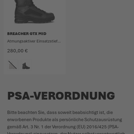
BREACHER GTX MID
Atmungsaktiver Einsatzstiefel aus Glattleder und Textil mit mittlerem Schaft.
280,00 €
FARBE
PSA-VERORDNUNG
Bitte beachten Sie, dass soweit beab­sichtigt ist, die
erworbenen Produkte als persönliche Schutz­aus­rüstung
gemäß Art. 3 Nr. 1 der Verordnung (EU) 2016/425 (PSA-
Verordnung) einzu­setzen, der Nutzer selbst verant­wortlich